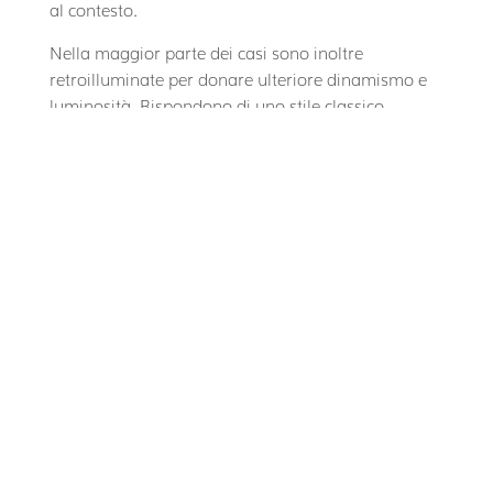
al contesto.
Nella maggior parte dei casi sono inoltre
retroilluminate per donare ulteriore dinamismo e
luminosità. Rispondono di uno stile classico
moderno con fascette in legno chiaro abbinate ai
comodini laterali, o stile contemporaneo essenziale
che valorizza l’altezza della camera.