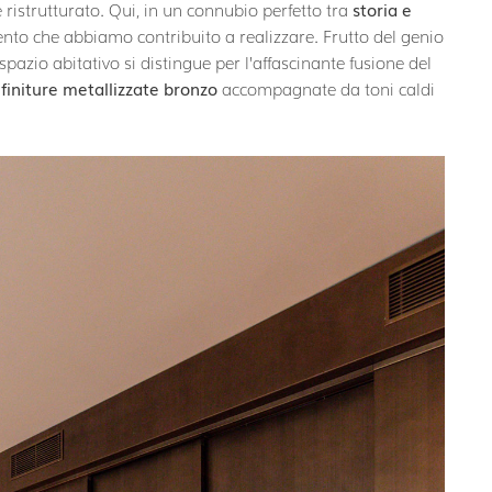
istrutturato. Qui, in un connubio perfetto tra
storia e
ento che abbiamo contribuito a realizzare. Frutto del genio
 spazio abitativo si distingue per l’affascinante fusione del
i
finiture metallizzate bronzo
accompagnate da toni caldi