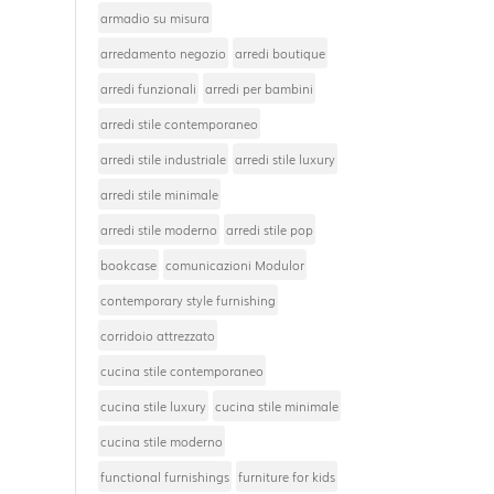
armadio su misura
arredamento negozio
arredi boutique
arredi funzionali
arredi per bambini
arredi stile contemporaneo
arredi stile industriale
arredi stile luxury
arredi stile minimale
arredi stile moderno
arredi stile pop
bookcase
comunicazioni Modulor
contemporary style furnishing
corridoio attrezzato
cucina stile contemporaneo
cucina stile luxury
cucina stile minimale
cucina stile moderno
functional furnishings
furniture for kids