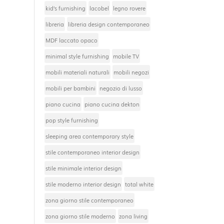
kid’s furnishing
lacobel
legno rovere
libreria
libreria design contemporaneo
MDF laccato opaco
minimal style furnishing
mobile TV
mobili materiali naturali
mobili negozi
mobili per bambini
negozio di lusso
piano cucina
piano cucina dekton
pop style furnishing
sleeping area contemporary style
stile contemporaneo interior design
stile minimale interior design
stile moderno interior design
total white
zona giorno stile contemporaneo
zona giorno stile moderno
zona living