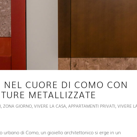
 NEL CUORE DI COMO CON
NITURE METALLIZZATE
I
,
ZONA GIORNO
,
VIVERE LA CASA
,
APPARTAMENTI PRIVATI
,
VIVERE L
o urbano di Como, un gioiello architettonico si erge in un