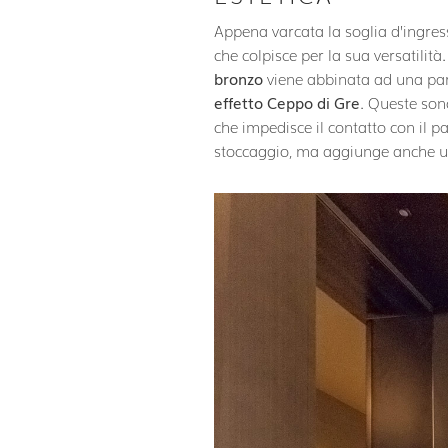
Appena varcata la soglia d’ingresso
che colpisce per la sua versatilità
bronzo
viene abbinata ad una par
effetto Ceppo di Gre
. Queste son
che impedisce il contatto con il p
stoccaggio, ma aggiunge anche un