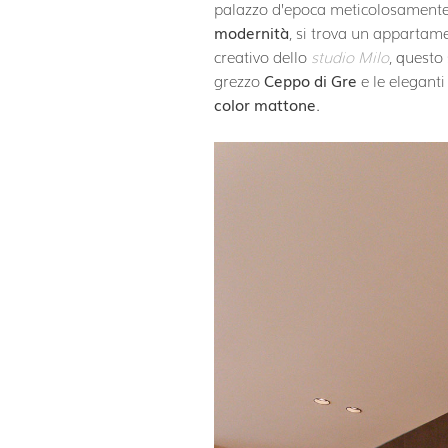
palazzo d’epoca meticolosamente r
modernità
, si trova un appartam
creativo dello
studio Milo
, questo
grezzo
Ceppo di Gre
e le elegant
color mattone
.