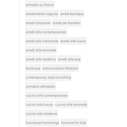
armadio su misura
arredamento negozio
arredi boutique
arredi funzionali
arredi per bambini
arredi stile contemporaneo
arredi stile industriale
arredi stile luxury
arredi stile minimale
arredi stile moderno
arredi stile pop
bookcase
comunicazioni Modulor
contemporary style furnishing
corridoio attrezzato
cucina stile contemporaneo
cucina stile luxury
cucina stile minimale
cucina stile moderno
functional furnishings
furniture for kids