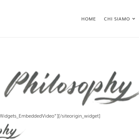
HOME
CHI SIAMO
ls_Widgets_EmbeddedVideo”]
[/siteorigin_widget]