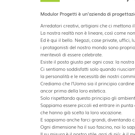
Modulor Progetti è un’azienda di progettazio
Arredatori creativi, artigiani che ci mettono i
La nostra realtà non è lineare, così come non 
Ed è qui il bello. Negozi, case private, uffici,
i protagonisti del nostro mondo sono proprio q
meritevoli di essere celebrate.
Esiste il posto giusto per ogni cosa: la nostra
Ci sentiamo soddisfatti solo quando riusciam
la personalità e le necessità dei nostri commi
Crediamo che l’Uomo sia il principio cardine c
ancor prima della loro estetica.
Solo rispettando questo principio gli ambien
Sappiamo essere piccoli ed entrare in punta d
che hanno già scelto la loro vocazione.
E sappiamo anche farci grandi, diventando ca
Ogni dimensione ha il suo fascino, noi lo sa
Il su misura è il nostro stile, anzi di più: è i