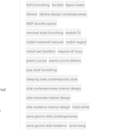
kid’s furnishing
lacobel
legno rovere
libreria
libreria design contemporaneo
MDF laccato opaco
minimal style furnishing
mobile TV
mobili materiali naturali
mobili negozi
mobili per bambini
negozio di lusso
piano cucina
piano cucina dekton
pop style furnishing
sleeping area contemporary style
stile contemporaneo interior design
nal
stile minimale interior design
stile moderno interior design
total white
o
zona giorno stile contemporaneo
zona giorno stile moderno
zona living