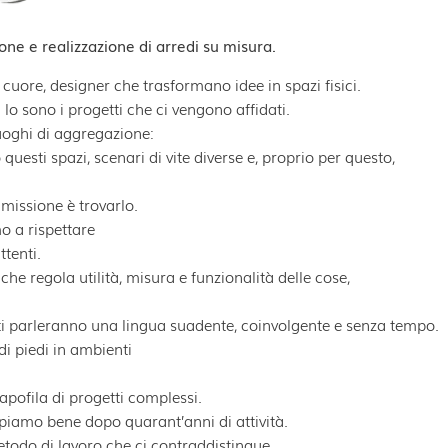
ne e realizzazione di arredi su misura.
l cuore, designer che trasformano idee in spazi fisici.
lo sono i progetti che ci vengono affidati.
 luoghi di aggregazione:
uesti spazi, scenari di vite diverse e, proprio per questo,
 missione è trovarlo.
o a rispettare
ttenti.
he regola utilità, misura e funzionalità delle cose,
ti parleranno una lingua suadente, coinvolgente e senza tempo.
i piedi in ambienti
pofila di progetti complessi.
ppiamo bene dopo quarant’anni di attività.
l metodo di lavoro che ci contraddistingue.