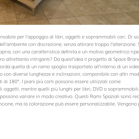
abile per l’appoggio di libri, oggetti e soprammobili cari. Di so
 dell’ambiente con discrezione, senza attirare troppo l’attenzione. 
opria, con una caratteristica definita e un motivo geometrico ripe
o altrettanto intriganti? Da quest’idea il progetto di Space Bran
icorda quella di un ramo spoglio trasportato all’interno di un vid
o con diverse lunghezze e inclinazioni, componibile con altri mod
ti di 180°. I piani più corti possono essere utilizzati come
i oggetti, mentre quelli più lunghi per libri, DVD o soprammobili
 possono variare in modo creativo. Questi Rami Spaziali sono rea
ncione, ma la colorazione può essere personalizzabile. Vengono 