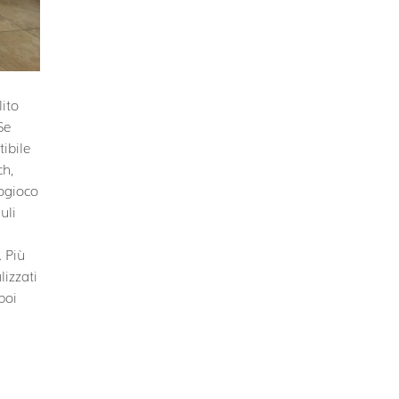
lito
Se
tibile
ch,
eogioco
uli
. Più
lizzati
poi